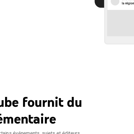
be fournit du
émentaire
rtains événements, sujets et éditeurs,