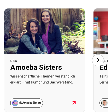
USA
AUSTR
Amoeba Sisters
Edd
Wissenschaftliche Themen verständlich
Teilt s
erklärt – mit Humor und Sachverstand.
Lernen 
@AmoebaSisters
@m