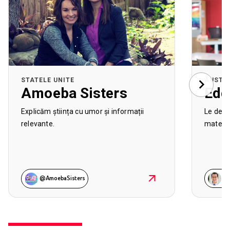
STATELE UNITE
AUSTR
Amoeba Sisters
Edd
Explicăm știința cu umor și informații
Le dezv
relevante.
matemat
@AmoebaSisters
@m